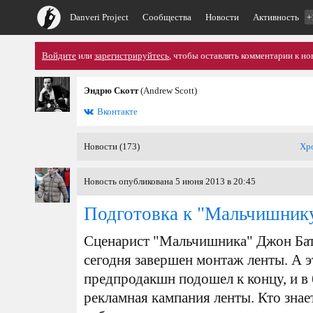
Danveri Project
Сообщества
Новости
Активность
+
Войдите
или
зарегистрируйтесь
, чтобы оставлять комментарии к но
Эндрю Скотт
(Andrew Scott)
Вконтакте
Новости (173)
Хр
Новость опубликована 5 июня 2013 в 20:45
Подготовка к "Мальчишнику
Сценарист "Мальчишника" Джон Батл
сегодня завершен монтаж ленты. А э
предпродакшн подошел к концу, и в
рекламная кампания ленты. Кто знае