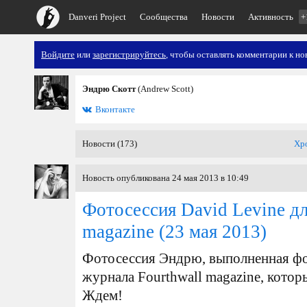
Danveri Project
Сообщества
Новости
Активность
+
Войдите
или
зарегистрируйтесь
, чтобы оставлять комментарии к но
Эндрю Скотт
(Andrew Scott)
Вконтакте
Новости (173)
Хр
Новость опубликована 24 мая 2013 в 10:49
Фотосессия David Levine дл
magazine
(23 мая 2013)
Фотосессия Эндрю, выполненная фо
журнала Fourthwall magazine, котор
Ждем!