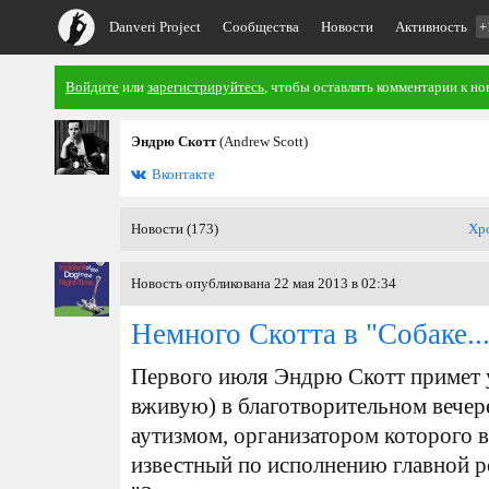
Danveri Project
Сообщества
Новости
Активность
+
Войдите
или
зарегистрируйтесь
, чтобы оставлять комментарии к но
Эндрю Скотт
(Andrew Scott)
Вконтакте
Новости (173)
Хр
Новость опубликована 22 мая 2013 в 02:34
Немного Скотта в "Собаке..
Первого июля Эндрю Скотт примет у
вживую) в благотворительном вечер
аутизмом, организатором которого 
известный по исполнению главной р