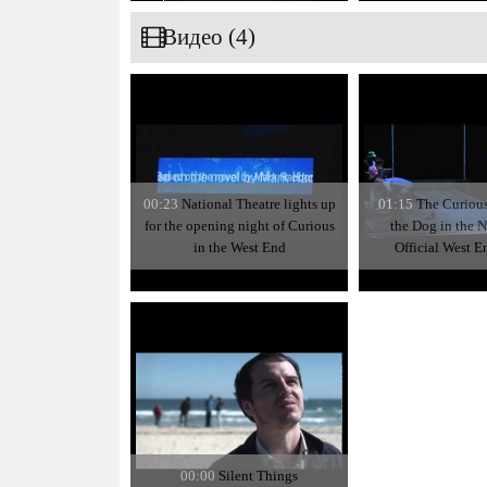
Видео (4)
00:23
National Theatre lights up
01:15
The Curious
for the opening night of Curious
the Dog in the 
in the West End
Official West E
00:00
Silent Things