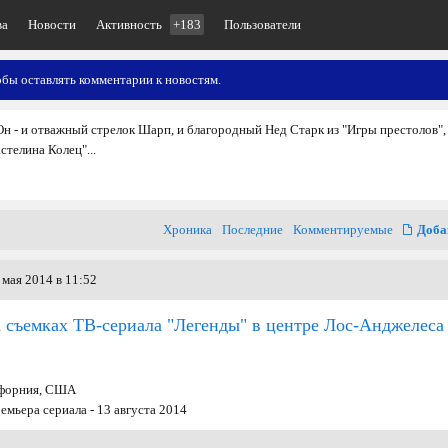
ва
Новости
Активность
+183
Пользователи
обы оставлять комментарии к новостям.
н - и отважный стрелок Шарп, и благородный Нед Старк из "Игры престолов",
телина Колец"...
Хроника
Последние
Комментируемые
Доба
мая 2014 в 11:52
 съемках ТВ-сериала "Легенды" в центре Лос-Анджелеса
ифорния, США
ремьера сериала - 13 августа 2014