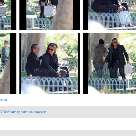
лиса
1)
Поблагодарить за новость