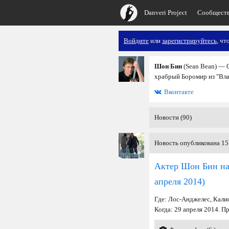
Danveri Project
Сообщест
Войдите
или
зарегистрируйтесь
, чт
Шон Бин
(Sean Bean) — О
храбрый Боромир из "Влас
Вконтакте
Новости (90)
Новость опубликована 15 
Актер Шон Бин на
апреля 2014)
Где: Лос-Анджелес, Кал
Когда: 29 апреля 2014. П