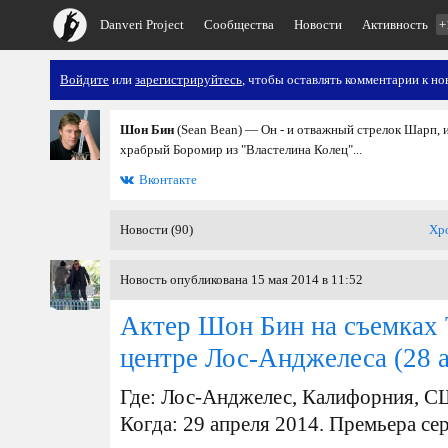
Danveri Project
Сообщества
Новости
Активность
+
Войдите
или
зарегистрируйтесь
, чтобы оставлять комментарии к но
Шон Бин
(Sean Bean) — Он - и отважный стрелок Шарп, и
храбрый Боромир из "Властелина Колец"...
Вконтакте
Новости (90)
Хр
Новость опубликована 15 мая 2014 в 11:52
Актер Шон Бин на съемках 
центре Лос-Анджелеса
(28 
Где: Лос-Анджелес, Калифорния, 
Когда: 29 апреля 2014. Премьера сер