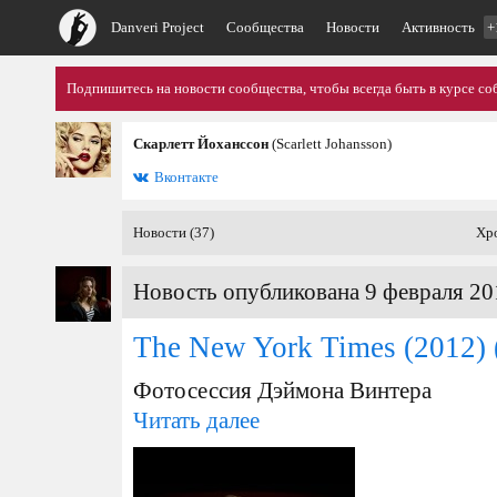
Danveri Project
Сообщества
Новости
Активность
+
Подпишитесь на новости сообщества, чтобы всегда быть в курсе со
Скарлетт Йоханссон
(Scarlett Johansson)
Вконтакте
Новости (37)
Хр
Новость опубликована 9 февраля 20
The New York Times (2012)
Фотосессия Дэймона Винтера
Читать далее