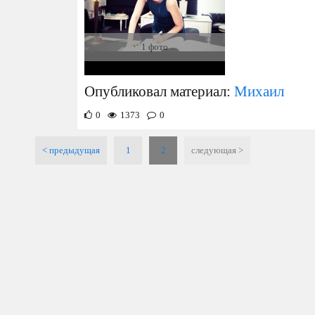
1 фото
Опубликовал материал:
Михаил
0
1373
0
< предыдущая
1
2
cледующая >