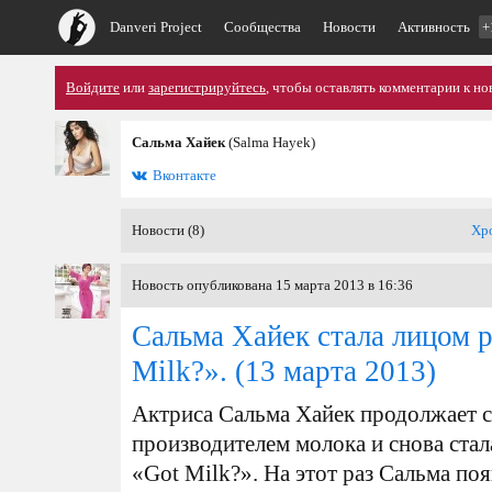
Danveri Project
Сообщества
Новости
Активность
+
Войдите
или
зарегистрируйтесь
, чтобы оставлять комментарии к но
Сальма Хайек
(Salma Hayek)
Вконтакте
Новости (8)
Хр
Новость опубликована 15 марта 2013 в 16:36
Сальма Хайек стала лицом 
Milk?».
(13 марта 2013)
Актриса Сальма Хайек продолжает с
производителем молока и снова ста
«Got Milk?». На этот раз Сальма поя