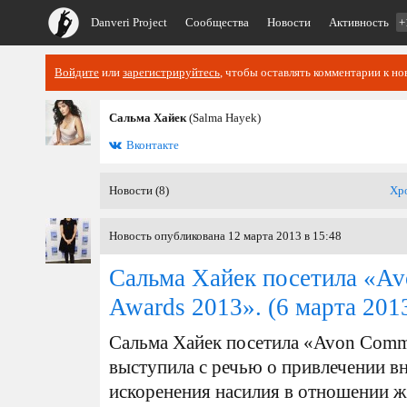
Danveri Project
Сообщества
Новости
Активность
+
Войдите
или
зарегистрируйтесь
, чтобы оставлять комментарии к но
Сальма Хайек
(Salma Hayek)
Вконтакте
Новости (8)
Хр
Новость опубликована 12 марта 2013 в 15:48
Сальма Хайек посетила «Av
Awards 2013».
(6 марта 201
Сальма Хайек посетила «Avon Commu
выступила с речью о привлечении в
искоренения насилия в отношении