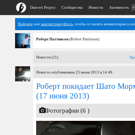
Danveri Project
Сообщества
Новости
Активность
+
Войдите
или
зарегистрируйтесь
, чтобы оставлять комментарии к но
Роберт Паттинсон
(Robert Pattinson)
Новости (21)
Хр
Новость опубликована 23 июня 2013 в 14:49
Роберт покидает Шато Мор
(17 июня 2013)
Фотографии (6 )