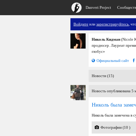
Danveri Project
Сообщест
Войдите
или
зарегистрируйтесь
, чт
Николь Кидман
(Nicole 
продюсер. Лауреат преми
глобус»
Официальный сайт
Новости (15)
Новость опубликована 5 м
Николь была заме
Николь была замечена в 
Фотографии (10 )