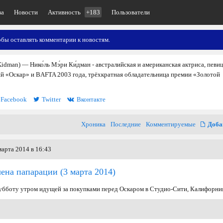
ва
Новости
Активность
+183
Пользователи
обы оставлять комментарии к новостям.
Kidman) — Нико́ль Мэ́ри Ки́дман - австралийская и американская актриса, певиц
й «Оскар» и BAFTA 2003 года, трёхкратная обладательница премии «Золотой
Facebook
Twitter
Вконтакте
Хроника
Последние
Комментируемые
Доба
арта 2014 в 16:43
чена папарации
(3 марта 2014)
субботу утром идущей за покупками перед Оскаром в Студио-Сити, Калифорни