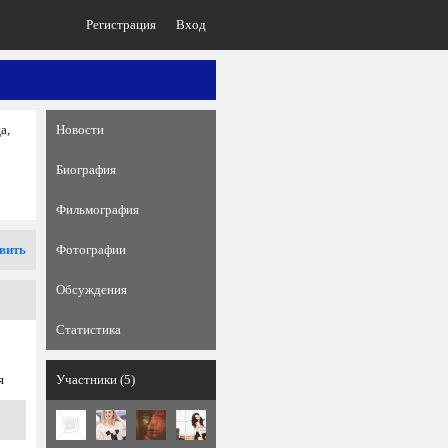
Регистрация
Вход
а,
Новости
Биография
Фильмография
вить
Фотографии
Обсуждения
Статистика
я
Участники (5)