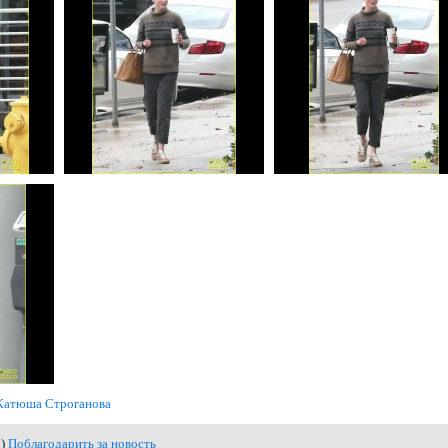
Катюша Строганова
0)
Поблагодарить за новость