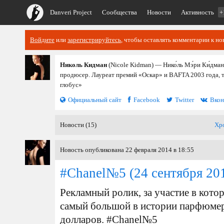
Danveri Project
Сообщества
Новости
Активность
+
Войдите
или
зарегистрируйтесь
, чтобы оставлять комментарии к но
Николь Кидман
(Nicole Kidman) — Нико́ль Мэ́ри Ки́дман
продюсер. Лауреат премий «Оскар» и BAFTA 2003 года, 
глобус»
Официальный сайт
Facebook
Twitter
Вкон
Новости (15)
Хр
Новость опубликована 22 февраля 2014 в 18:55
#Chanel№5
(24 сентября 20
Рекламный ролик, за участие в кот
самый большой в истории парфюмер
долларов. #Chanel№5