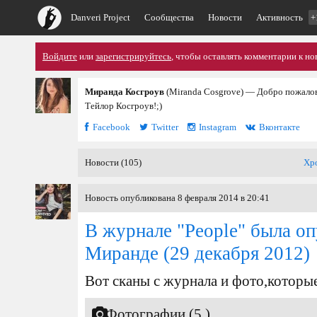
Danveri Project
Сообщества
Новости
Активность
+
Войдите
или
зарегистрируйтесь
, чтобы оставлять комментарии к но
Миранда Косгроув
(Miranda Cosgrove) — Добро пожалов
Тейлор Косгроув!;)
Facebook
Twitter
Instagram
Вконтакте
Новости (105)
Хр
Новость опубликована 8 февраля 2014 в 20:41
В журнале "People" была оп
Миранде
(29 декабря 2012)
Вот сканы с журнала и фото,которы
Фотографии (5 )