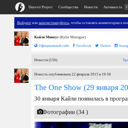
Danveri Project
Сообщества
Новости
Активность
+
Войдите
или
зарегистрируйтесь
, чтобы оставлять комментарии к но
Кайли Миноуг
(Kylie Minogue)
Официальный сайт
Facebook
Twitter
Insta
Новости (150)
Хр
Новость опубликована 22 февраля 2015 в 19:58
The One Show
(29 января 2
30 января Кайли появилась в прогр
Фотографии (34 )