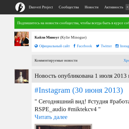
Danveri Project
Сообщества
Новости
Активность
+
Подпишитесь на новости сообщества, чтобы всегда быть в курсе со
Кайли Миноуг
(Kylie Minogue)
Официальный сайт
Facebook
Twitter
Insta
Комментируемые новости
Хр
Новость опубликована 1 июля 2013 
#Instagram
(30 июня 2013)
" Сегодняшний вид! #студия #рабо
RSPE_audio #miktekcv4 "
Читать далее