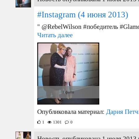
#Instagram
(4 июня 2013)
" @RebelWilson #победитель #Glam
Читать далее
1 фото
Опубликовала материал:
Дария Петч
1
1301
0
Новость опубликована 1 июля 2013 