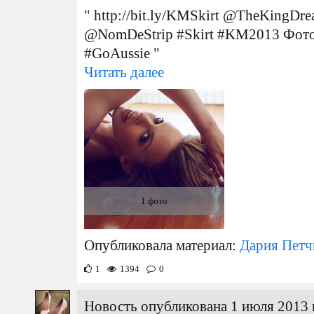
" http://bit.ly/KMSkirt @TheKingDre
@NomDeStrip #Skirt #KM2013 Фото
#GoAussie "
Читать далее
1 фото
Опубликовала материал:
Дария Петч
1
1394
0
Новость опубликована 1 июля 2013 