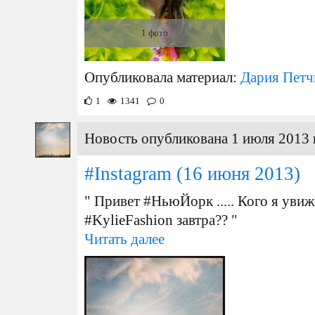
1 фото
Опубликовала материал:
Дария Петч
1
1341
0
Новость опубликована 1 июля 2013 
#Instagram
(16 июня 2013)
" Привет #НьюЙорк ..... Кого я уви
#KylieFashion завтра?? "
Читать далее