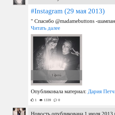
#Instagram
(29 мая 2013)
" Cпасибо @madamebuttons -шампанск
Читать далее
1 фото
Опубликовала материал:
Дария Петч
1
1339
0
Новость опубликована 1 июля 2013 