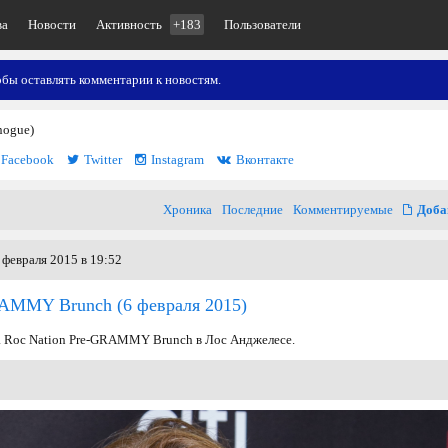
ва
Новости
Активность
+183
Пользователи
обы оставлять комментарии к новостям.
nogue)
Facebook
Twitter
Instagram
Вконтакте
Хроника
Последние
Комментируемые
Доба
 февраля 2015 в 19:52
GRAMMY Brunch
(6 февраля 2015)
а Roc Nation Pre-GRAMMY Brunch в Лос Анджелесе.