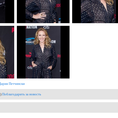
Дария Петчински
0)
Поблагодарить за новость