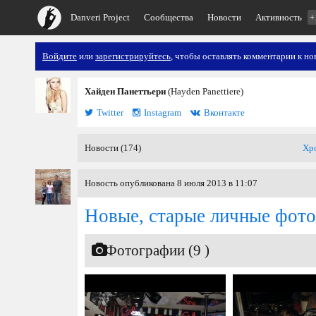
Danveri Project
Сообщества
Новости
Активность
+
Войдите
или
зарегистрируйтесь
, чтобы оставлять комментарии к но
Хайден Панеттьери
(Hayden Panettiere)
Twitter
Instagram
Вконтакте
Новости (174)
Хр
Новость опубликована 8 июля 2013 в 11:07
Новые, старые личные фото
Фотографии (9 )