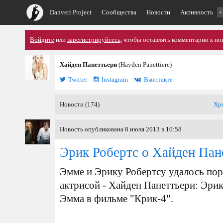
Danveri Project
Сообщества
Новости
Активность
+
Войдите
или
зарегистрируйтесь
, чтобы оставлять комментарии к но
Хайден Панеттьери
(Hayden Panettiere)
Twitter
Instagram
Вконтакте
Новости (174)
Хр
Новость опубликована 8 июля 2013 в 10:58
Эрик Робертс о Хайден Пан
Эмме и Эрику Робертсу удалось пора
актрисой - Хайден Панеттьери: Эрик 
Эмма в фильме "Крик-4".