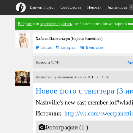
Danveri Project
Сообщества
Новости
Активность
+
Войдите
или
зарегистрируйтесь
, чтобы оставлять комментарии к но
Хайден Панеттьери
(Hayden Panettiere)
Twitter
Instagram
Вконтакте
Новости (174)
Хр
Новость опубликована 4 июня 2013 в 12:54
Новое фото с твиттера
(3 и
Nashville's new cast member lol#wlad
Источник:
http://vk.com/sweetpanetti
Фотографии (1 )