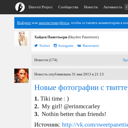
Danveri Project
Сообщества
Новости
Активность
+
Войдите
или
зарегистрируйтесь
, чтобы оставлять комментарии к но
Хайден Панеттьери
(Hayden Panettiere)
Twitter
Instagram
Вконтакте
Новости (174)
Хр
Новость опубликована 31 мая 2013 в 21:13
Новые фотографии с твитте
1.
Tiki time : )
2.
My girl! @erinmccarley
3.
Nothin better than friends!
Источник:
http://vk.com/sweetpanetti