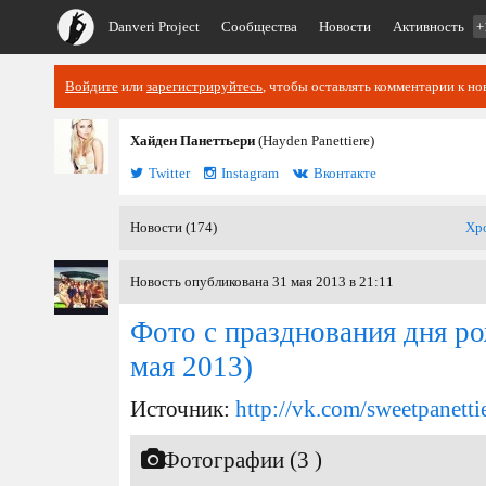
Danveri Project
Сообщества
Новости
Активность
+
Войдите
или
зарегистрируйтесь
, чтобы оставлять комментарии к но
Хайден Панеттьери
(Hayden Panettiere)
Twitter
Instagram
Вконтакте
Новости (174)
Хр
Новость опубликована 31 мая 2013 в 21:11
Фото с празднования дня р
мая 2013)
Источник:
http://vk.com/sweetpanetti
Фотографии (3 )