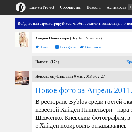
Danveri Project
Сообщества
Новости
Активность
+
Войдите
или
зарегистрируйтесь
, чтобы оставлять комментарии к но
Хайден Панеттьери
(Hayden Panettiere)
Twitter
Instagram
Вконтакте
Новости (174)
Хр
Новость опубликована 6 мая 2013 в 02:27
Новое фото за Апрель 2011
В ресторане Byblos среди гостей ок
невестой Хайден Паннетьери - пара
Шевченко. Киевским фотографам, в 
с Хайден позировать отказывались