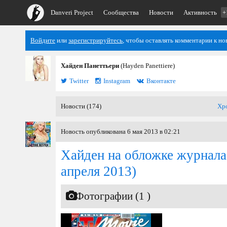
Danveri Project
Сообщества
Новости
Активность
+
Войдите
или
зарегистрируйтесь
, чтобы оставлять комментарии к но
Хайден Панеттьери
(Hayden Panettiere)
Twitter
Instagram
Вконтакте
Новости (174)
Хр
Новость опубликована 6 мая 2013 в 02:21
Хайден на обложке журнала
апреля 2013)
Фотографии (1 )