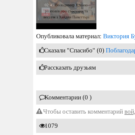
02:45
Володимир Кличко
розповів про стосунки та
весілля з Хайден Панеттьрі
Опубликовала материал:
Виктория Б
Сказали "Спасибо" (0)
Поблагода
Рассказать друзьям
Комментарии (0 )
Чтобы оставить комментарий
вой
1079