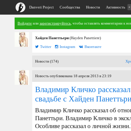
Danveri Project
Сообщества
Новости
Активность
+
Войдите
или
зарегистрируйтесь
, чтобы оставлять комментарии к но
Хайден Панеттьери
(Hayden Panettiere)
Twitter
Instagram
Вконтакте
Новости (174)
Хр
Новость опубликована 18 апреля 2013 в 23:19
Владимир Кличко рассказал
свадьбе с Хайден Панеттьр
Владимир Кличко рассказал об отно
Панеттьри. Владимир Кличко в экс
Особливе рассказал о личной жизни