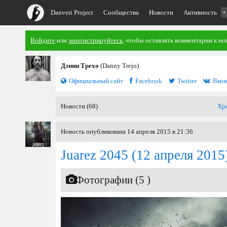
Danveri Project
Сообщества
Новости
Активность
+
Войдите
или
зарегистрируйтесь
, чтобы оставлять комментарии к но
Дэнни Трехо
(Danny Trejo)
Официальный сайт
Facebook
Twitter
Вкон
Новости (68)
Хр
Новость опубликована 14 апреля 2015 в 21:36
Juarez 2045
(12 апреля 2015
Фотографии (5 )