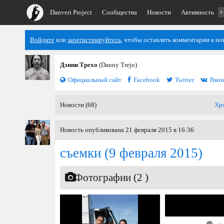
Danveri Project
Сообщества
Новости
Активность
+
Войдите
или
зарегистрируйтесь
, чтобы оставлять комментарии к но
Дэнни Трехо
(Danny Trejo)
Официальный сайт
Facebook
Twitter
Вкон
Новости (68)
Хр
Новость опубликована 21 февраля 2015 в 16:36
съемки
(9 февраля 2015)
Фотографии (2 )