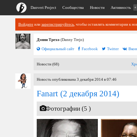
Danveri Project
Сообщества
Новости
Активность
+
Войдите
или
зарегистрируйтесь
, чтобы оставлять комментарии к но
Дэнни Трехо
(Danny Trejo)
Официальный сайт
Facebook
Twitter
Вкон
Новости (68)
Хр
Новость опубликована 3 декабря 2014 в 07:46
Fanart
(2 декабря 2014)
Фотографии (5 )