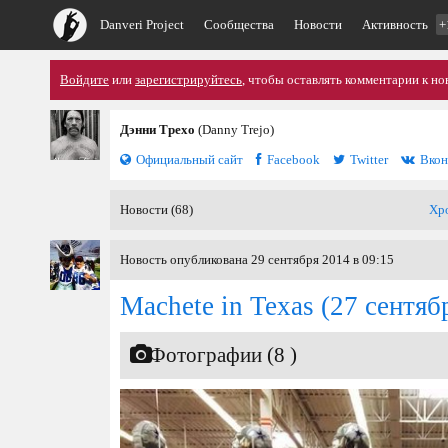
Danveri Project
Сообщества
Новости
Активность
+
Войдите
или
зарегистрируйтесь
, чтобы оставлять комментарии к но
Дэнни Трехо
(Danny Trejo)
Официальный сайт
Facebook
Twitter
Вкон
Новости (68)
Хр
Новость опубликована 29 сентября 2014 в 09:15
Machete in Texas
(27 сентяб
Фотографии (8 )