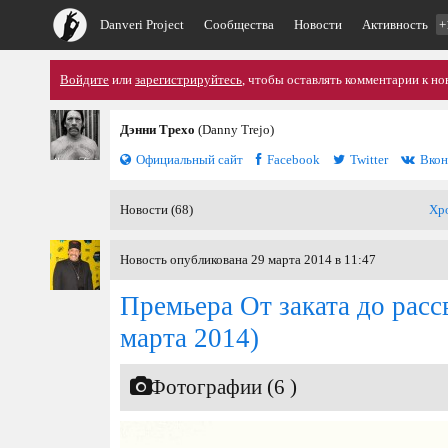
Danveri Project
Сообщества
Новости
Активность
+
Войдите
или
зарегистрируйтесь
, чтобы оставлять комментарии к но
Дэнни Трехо
(Danny Trejo)
Официальный сайт
Facebook
Twitter
Вкон
Новости (68)
Хр
Новость опубликована 29 марта 2014 в 11:47
Премьера От заката до рассв
марта 2014)
Фотографии (6 )