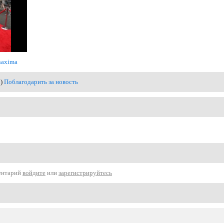
naxima
0)
Поблагодарить за новость
ентарий
войдите
или
зарегистрируйтесь