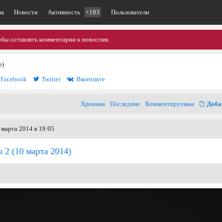
ва
Новости
Активность
+183
Пользователи
обы оставлять комментарии к новостям.
o)
Facebook
Twitter
Вконтакте
Хроника
Последние
Комментируемые
Доба
 марта 2014 в 19:05
ы 2
(10 марта 2014)