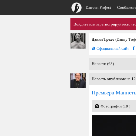
Danveri Project
Сообщест
Войдите
или
зарегистрируйтесь
, чт
Дэнни Трехо
(Danny Trej
Официальный сайт
Новости (68)
Новость опубликована 12
Премьера Маппет
Фотографии (19 )