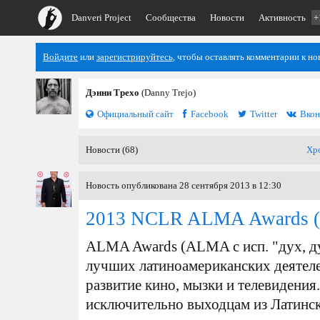
Danveri Project
Сообщества
Новости
Активность
+
Войдите
или
зарегистрируйтесь
, чтобы оставлять комментарии к но
Дэнни Трехо
(Danny Trejo)
Официальный сайт
Facebook
Twitter
Вкон
Новости (68)
Хр
Новость опубликована 28 сентября 2013 в 12:30
2013 NCLR ALMA Awards
(
ALMA Awards (ALMA с исп. "дух, ду
лучших латиноамериканских деятеле
развитие кино, мызки и телевидения
исключительно выходцам из Латинс