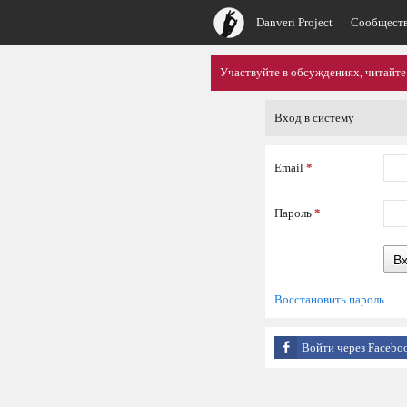
Danveri Project
Сообщест
Участвуйте в обсуждениях, читайте
Вход в систему
Email
*
Пароль
*
В
Восстановить пароль
Войти через Facebo