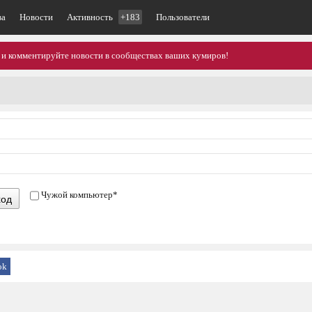
ва
Новости
Активность
+183
Пользователи
 и комментируйте новости в сообществах ваших кумиров!
Чужой компьютер
*
ход
ok