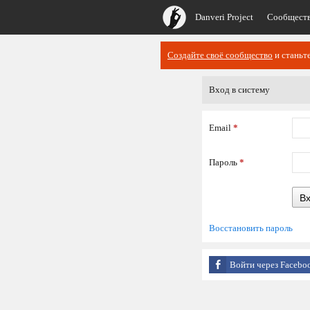
Danveri Project
Сообщест
Создайте своё сообщество
и станьт
Вход в систему
Email
*
Пароль
*
В
Восстановить пароль
Войти через Facebo