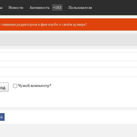
ва
Новости
Активность
+183
Пользователи
е главным редактором в фан-клубе о своём кумире!
Чужой компьютер
*
ход
ok