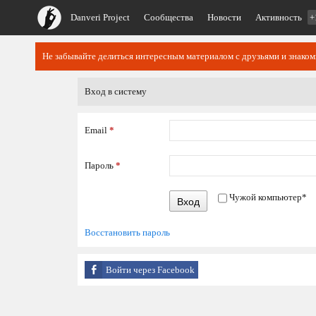
Danveri Project
Сообщества
Новости
Активность
+
Не забывайте делиться интересным материалом с друзьями и знако
Вход в систему
Email
*
Пароль
*
Чужой компьютер
*
Вход
Восстановить пароль
Войти через Facebook