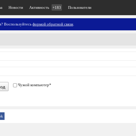
ва
Новости
Активность
+183
Пользователи
ия? Воспользуйтесь
формой обратной связи
.
Чужой компьютер
*
ход
ok