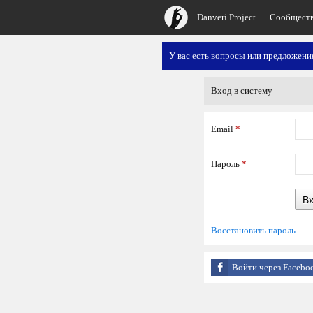
Danveri Project
Сообщест
У вас есть вопросы или предложен
Вход в систему
Email
*
Пароль
*
В
Восстановить пароль
Войти через Facebo