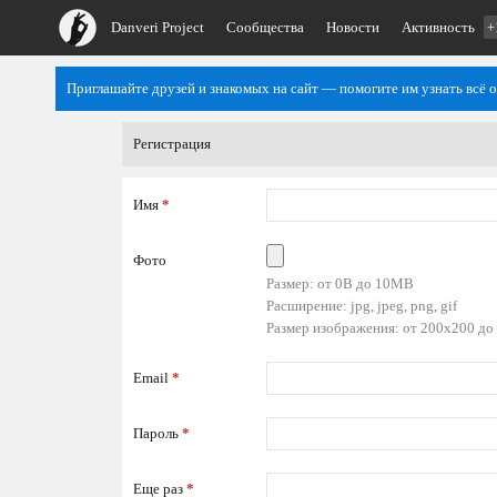
Danveri Project
Сообщества
Новости
Активность
+
Приглашайте друзей и знакомых на сайт — помогите им узнать всё о
Регистрация
Имя
*
Фото
Размер: от 0B до 10MB
Расширение: jpg, jpeg, png, gif
Размер изображения: от 200x200 до
Email
*
Пароль
*
Еще раз
*