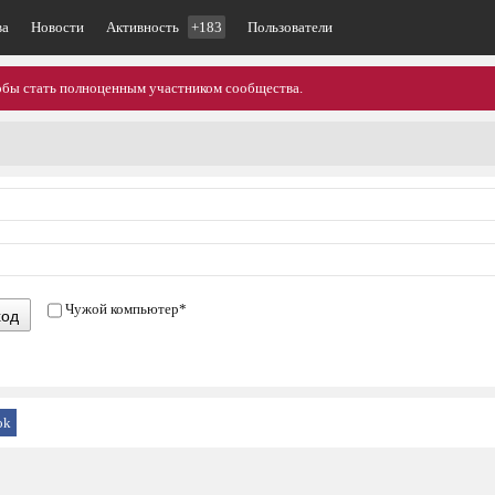
ва
Новости
Активность
+183
Пользователи
тобы стать полноценным участником сообщества.
Чужой компьютер
*
ход
ok