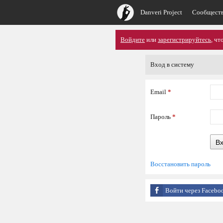
Danveri Project
Сообщест
Войдите
или
зарегистрируйтесь
, ч
Вход в систему
Email
*
Пароль
*
В
Восстановить пароль
Войти через Facebo