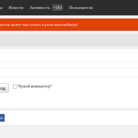
ва
Новости
Активность
+183
Пользователи
атель может выступать в роли ньюсмейкера!
Чужой компьютер
*
ход
ok