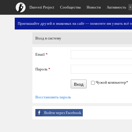
Danveri Project
Сообщества
Новости
Активность
+
Приглашайте друзей и знакомых на сайт — помогите им узнать всё о
Вход в систему
Email
*
Пароль
*
Чужой компьютер
*
Вход
Восстановить пароль
Войти через Facebook