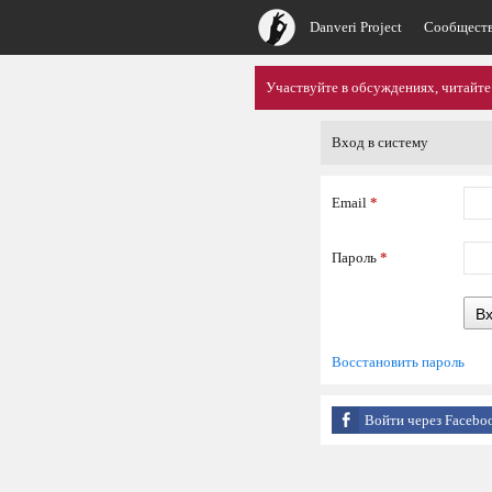
Danveri Project
Сообщест
Участвуйте в обсуждениях, читайте
Вход в систему
Email
*
Пароль
*
В
Восстановить пароль
Войти через Facebo