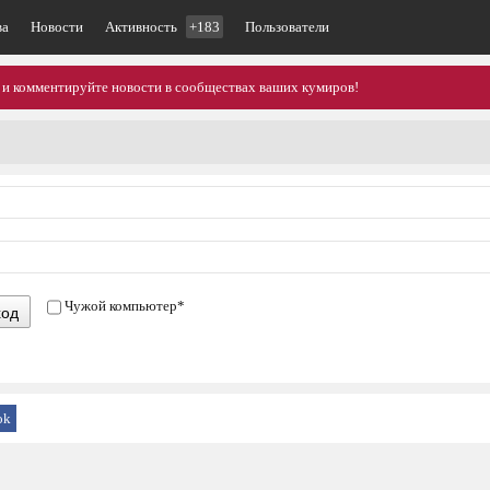
ва
Новости
Активность
+183
Пользователи
 и комментируйте новости в сообществах ваших кумиров!
Чужой компьютер
*
ход
ok