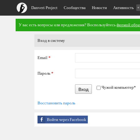
Danveri Project
Сообщества
Новости
Активность
+
У вас есть вопросы или предложения? Воспользуйтесь
формой обра
Вход в систему
Email
*
Пароль
*
Чужой компьютер
*
Вход
Восстановить пароль
Войти через Facebook