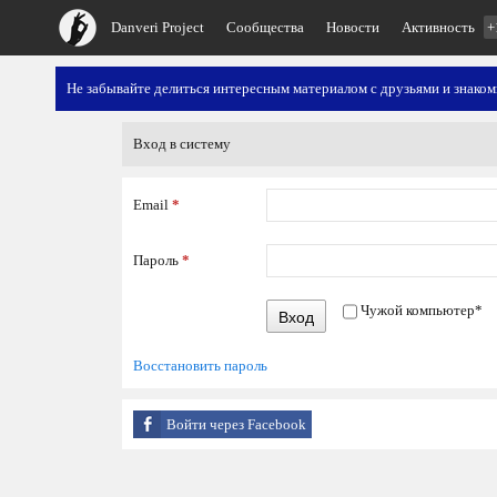
Danveri Project
Сообщества
Новости
Активность
+
Не забывайте делиться интересным материалом с друзьями и знако
Вход в систему
Email
*
Пароль
*
Чужой компьютер
*
Вход
Восстановить пароль
Войти через Facebook