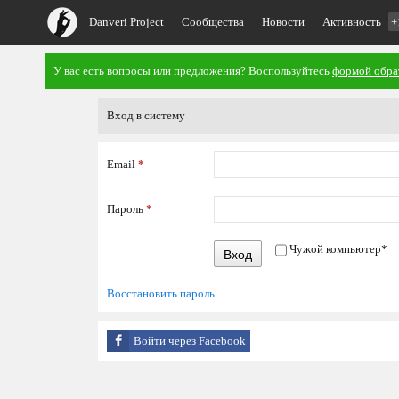
Danveri Project
Сообщества
Новости
Активность
+
У вас есть вопросы или предложения? Воспользуйтесь
формой обра
Вход в систему
Email
*
Пароль
*
Чужой компьютер
*
Вход
Восстановить пароль
Войти через Facebook