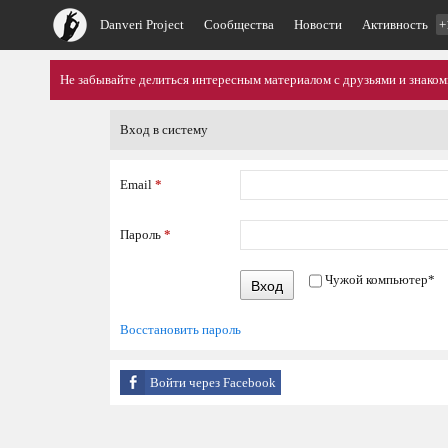
Danveri Project
Сообщества
Новости
Активность
+
Не забывайте делиться интересным материалом с друзьями и знако
Вход в систему
Email
*
Пароль
*
Чужой компьютер
*
Вход
Восстановить пароль
Войти через Facebook