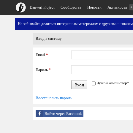
Danveri Project
Сообщества
Новости
Активность
+
Не забывайте делиться интересным материалом с друзьями и знако
Вход в систему
Email
*
Пароль
*
Чужой компьютер
*
Вход
Восстановить пароль
Войти через Facebook