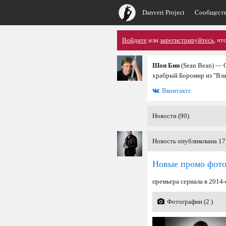
Danveri Project
Сообщест
Войдите
или
зарегистрируйтесь
, чт
Шон Бин
(Sean Bean) — О
храбрый Боромир из "Влас
Вконтакте
Новости (90)
Новость опубликована 17
Новые промо фото
премьера сериала в 2014-
Фотографии (2 )