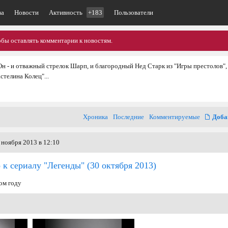
ва
Новости
Активность
+183
Пользователи
обы оставлять комментарии к новостям.
н - и отважный стрелок Шарп, и благородный Нед Старк из "Игры престолов",
телина Колец"...
Хроника
Последние
Комментируемые
Доба
 ноября 2013 в 12:10
 к сериалу "Легенды"
(30 октября 2013)
ом году