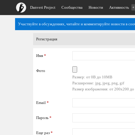
Danveri Project
Сообщества
Новости
Активность
+
Участвуйте в обсуждениях, читайте и комментируйте новости в со
Регистрация
Имя
*
Фото
Размер: от 0B до 10MB
Расширение: jpg, jpeg, png, gif
Размер изображения: от 200x200 до
Email
*
Пароль
*
Еще раз
*