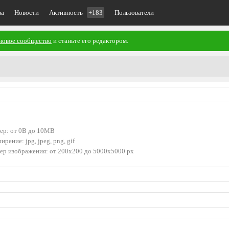
ва
Новости
Активность
+183
Пользователи
новое сообщество
и станьте его редактором.
ер: от 0B до 10MB
ирение: jpg, jpeg, png, gif
ер изображения: от 200x200 до 5000x5000 px