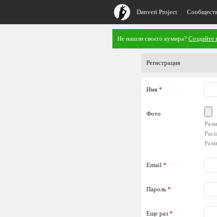
Danveri Project
Сообщест
Не нашли своего кумира?
Создайте 
Регистрация
Имя
*
Фото
Разм
Расш
Разм
Email
*
Пароль
*
Еще раз
*