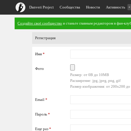
Danveri Project
Сообщества
Новости
Активность
+
Создайте своё сообщество
и станьте главным редактором в фан-клуб
Регистрация
Имя
*
Фото
Размер: от 0B до 10MB
Расширение: jpg, jpeg, png, gif
Размер изображения: от 200x200 до
Email
*
Пароль
*
Еще раз
*