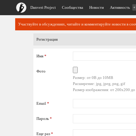
Danveri Project
Сообщества
Новости
Активность
+
Участвуйте в обсуждениях, читайте и комментируйте новости в со
Регистрация
Имя
*
Фото
Размер: от 0B до 10MB
Расширение: jpg, jpeg, png, gif
Размер изображения: от 200x200 до
Email
*
Пароль
*
Еще раз
*