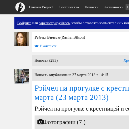
Danveri Project
Сообщества
Новости
Активность
+
Войдите
или
зарегистрируйтесь
, чтобы оставлять комментарии к но
Рэйчел Билсон
(Rachel Bilson)
Вконтакте
Новости (293)
Хр
Новость опубликована 27 марта 2013 в 14:15
Рэйчел на прогулке с крестн
марта
(23 марта 2013)
Рэйчел на прогулке с крестницей и е
Фотографии (7 )